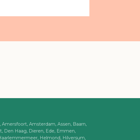
n, Amersfoort, Amsterdam, Assen, Baarn,
ft, Den Haag, Dieren, Ede, Emmen,
Haarlemmermeer, Helmond, Hilversum,