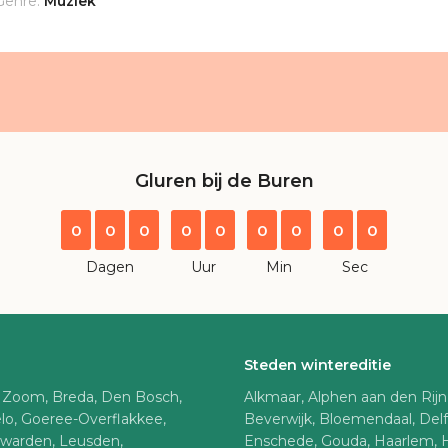
Genre:
Muziek
Gluren bij de Buren
0
0
0
0
0
0
0
0
0
Dagen
Uur
Min
Sec
Steden wintereditie
 Zoom, Breda, Den Bosch,
Alkmaar, Alphen aan den Rij
lo, Goeree-Overflakkee,
Beverwijk, Bloemendaal, Del
uwarden, Leusden,
Enschede, Gouda, Haarlem, 