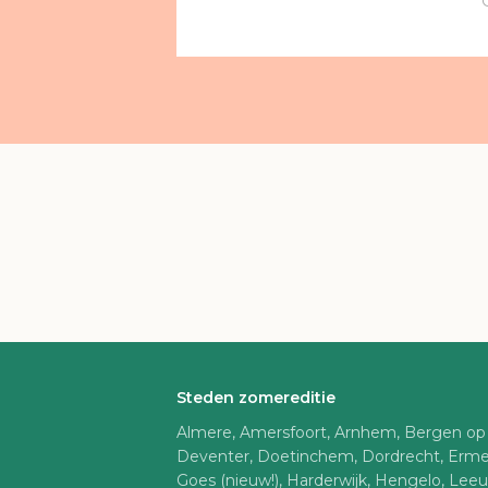
Steden zomereditie
Almere, Amersfoort, Arnhem, Bergen op
Deventer, Doetinchem, Dordrecht, Erme
Goes (nieuw!), Harderwijk, Hengelo, Lee