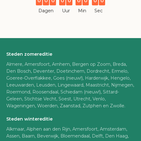
0
0
0
0
0
0
0
0
0
Dagen
Uur
Min
Sec
Steden zomereditie
Almere, Amersfoort, Arnhem, Bergen op Zoom, Breda,
Den Bosch, Deventer, Doetinchem, Dordrecht, Ermelo,
Goeree-Overflakkee, Goes (nieuw!), Harderwijk, Hengelo,
Leeuwarden, Leusden, Lingewaard, Maastricht, Nijmegen,
Roermond, Roosendaal, Schiedam (nieuw!), Sittard-
Geleen, Stichtse Vecht, Soest, Utrecht, Venlo,
Wageningen, Woerden, Zaanstad, Zutphen en Zwolle.
Steden wintereditie
Alkmaar, Alphen aan den Rijn, Amersfoort, Amsterdam,
Assen, Baarn, Beverwijk, Bloemendaal, Delft, Den Haag,