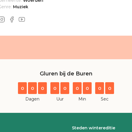
Gemeente:
Woerden
Genre:
Muziek
Gluren bij de Buren
0
0
0
0
0
0
0
0
0
Dagen
Uur
Min
Sec
Steden wintereditie