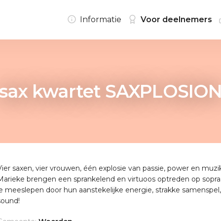
Informatie
Voor deelnemers
sax kwartet SAXPLOSIO
Vier saxen, vier vrouwen, één explosie van passie, power en muzikal
Marieke brengen een sprankelend en virtuoos optreden op sopraan-
je meeslepen door hun aanstekelijke energie, strakke samenspel, 
sound!