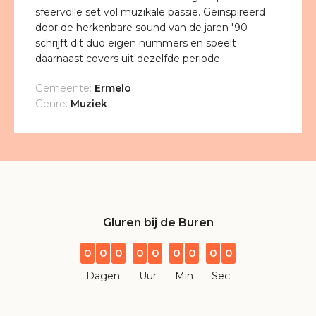
sfeervolle set vol muzikale passie. Geïnspireerd
door de herkenbare sound van de jaren '90
schrijft dit duo eigen nummers en speelt
daarnaast covers uit dezelfde periode.
Gemeente:
Ermelo
Genre:
Muziek
Gluren bij de Buren
0
0
0
0
0
0
0
0
0
Dagen
Uur
Min
Sec