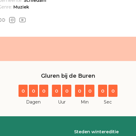
Gemeente:
Schiedam
Genre:
Muziek
Gluren bij de Buren
0
0
0
0
0
0
0
0
0
Dagen
Uur
Min
Sec
Steden wintereditie