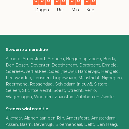
0
0
0
0
0
0
0
0
0
Dagen
Uur
Min
Sec
Steden zomereditie
Almere, Amersfoort, Arnhem, Bergen op Zoom, Breda,
Den Bosch, Deventer, Doetinchem, Dordrecht, Ermelo,
Goeree-Overflakkee, Goes (nieuw!), Harderwijk, Hengelo,
Leeuwarden, Leusden, Lingewaard, Maastricht, Nijmegen,
Roermond, Roosendaal, Schiedam (nieuw!), Sittard-
Geleen, Stichtse Vecht, Soest, Utrecht, Venlo,
Wageningen, Woerden, Zaanstad, Zutphen en Zwolle.
Steden wintereditie
Alkmaar, Alphen aan den Rijn, Amersfoort, Amsterdam,
Assen, Baarn, Beverwijk, Bloemendaal, Delft, Den Haag,