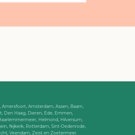
n, Amersfoort, Amsterdam, Assen, Baarn,
ft, Den Haag, Dieren, Ede, Emmen,
Haarlemmermeer, Helmond, Hilversum,
ein, Nijkerk, Rotterdam, Sint-Oedenrode,
trecht, Veendam, Zeist en Zoetermeer.