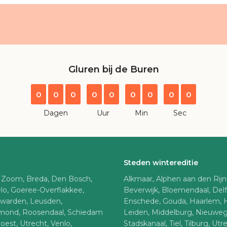
Gluren bij de Buren
0
0
0
0
0
0
0
0
0
Dagen
Uur
Min
Sec
Steden wintereditie
 Zoom, Breda, Den Bosch,
Alkmaar, Alphen aan den Rij
lo, Goeree-Overflakkee,
Beverwijk, Bloemendaal, Del
uwarden, Leusden,
Enschede, Gouda, Haarlem, 
rmond, Roosendaal, Schiedam
Leiden, Middelburg, Nieuweg
Soest, Utrecht, Venlo,
Stadskanaal, Tiel, Tilburg, U