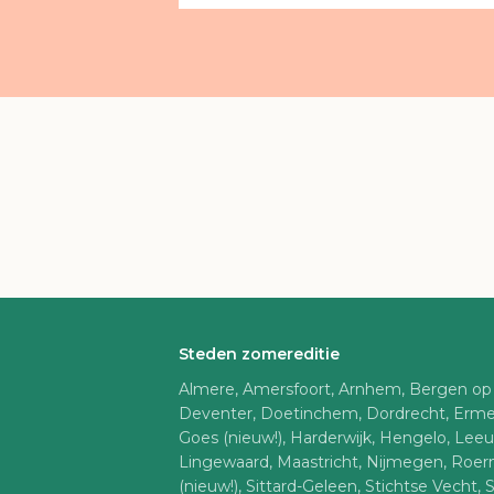
Steden zomereditie
Almere, Amersfoort, Arnhem, Bergen op
Deventer, Doetinchem, Dordrecht, Erme
Goes (nieuw!), Harderwijk, Hengelo, Lee
Lingewaard, Maastricht, Nijmegen, Roe
(nieuw!), Sittard-Geleen, Stichtse Vecht, 