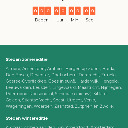
0
0
0
0
0
0
0
0
0
Dagen
Uur
Min
Sec
Steden zomereditie
Almere, Amersfoort, Arnhem, Bergen op Zoom, Breda,
Den Bosch, Deventer, Doetinchem, Dordrecht, Ermelo,
Goeree-Overflakkee, Goes (nieuw!), Harderwijk, Hengelo,
Leeuwarden, Leusden, Lingewaard, Maastricht, Nijmegen,
Roermond, Roosendaal, Schiedam (nieuw!), Sittard-
Geleen, Stichtse Vecht, Soest, Utrecht, Venlo,
Wageningen, Woerden, Zaanstad, Zutphen en Zwolle.
Steden wintereditie
Alkmaar, Alphen aan den Rijn, Amersfoort, Amsterdam,