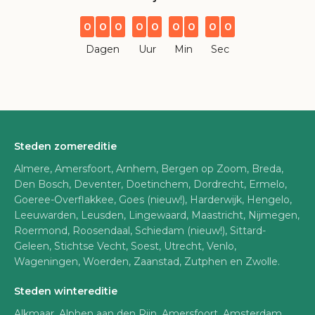
0
0
0
0
0
0
0
0
0
Dagen
Uur
Min
Sec
Steden zomereditie
Almere, Amersfoort, Arnhem, Bergen op Zoom, Breda,
Den Bosch, Deventer, Doetinchem, Dordrecht, Ermelo,
Goeree-Overflakkee, Goes (nieuw!), Harderwijk, Hengelo,
Leeuwarden, Leusden, Lingewaard, Maastricht, Nijmegen,
Roermond, Roosendaal, Schiedam (nieuw!), Sittard-
Geleen, Stichtse Vecht, Soest, Utrecht, Venlo,
Wageningen, Woerden, Zaanstad, Zutphen en Zwolle.
Steden wintereditie
Alkmaar, Alphen aan den Rijn, Amersfoort, Amsterdam,