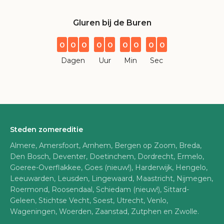
Gluren bij de Buren
0
0
0
0
0
0
0
0
0
Dagen
Uur
Min
Sec
Steden zomereditie
Almere, Amersfoort, Arnhem, Bergen op Zoom, Breda,
Den Bosch, Deventer, Doetinchem, Dordrecht, Ermelo,
Goeree-Overflakkee, Goes (nieuw!), Harderwijk, Hengelo,
Leeuwarden, Leusden, Lingewaard, Maastricht, Nijmegen,
Roermond, Roosendaal, Schiedam (nieuw!), Sittard-
Geleen, Stichtse Vecht, Soest, Utrecht, Venlo,
Wageningen, Woerden, Zaanstad, Zutphen en Zwolle.