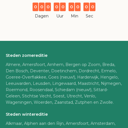
0
0
0
0
0
0
0
0
0
Dagen
Uur
Min
Sec
Steden zomereditie
Almere, Amersfoort, Arnhem, Bergen op Zoom, Breda,
Den Bosch, Deventer, Doetinchem, Dordrecht, Ermelo,
Goeree-Overflakkee, Goes (nieuw!), Harderwijk, Hengelo,
Leeuwarden, Leusden, Lingewaard, Maastricht, Nijmegen,
Roermond, Roosendaal, Schiedam (nieuw!), Sittard-
Geleen, Stichtse Vecht, Soest, Utrecht, Venlo,
Wageningen, Woerden, Zaanstad, Zutphen en Zwolle.
Steden wintereditie
Alkmaar, Alphen aan den Rijn, Amersfoort, Amsterdam,