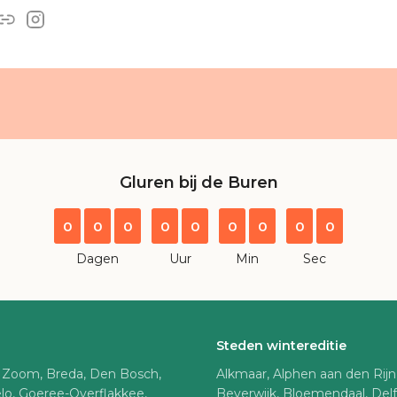
Gluren bij de Buren
0
0
0
0
0
0
0
0
0
Dagen
Uur
Min
Sec
Steden wintereditie
 Zoom, Breda, Den Bosch,
Alkmaar, Alphen aan den Rij
lo, Goeree-Overflakkee,
Beverwijk, Bloemendaal, Del