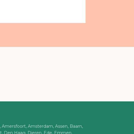
n, Amersfoort, Amsterdam, Assen, Baarn,
ft, Den Haag, Dieren, Ede, Emmen,