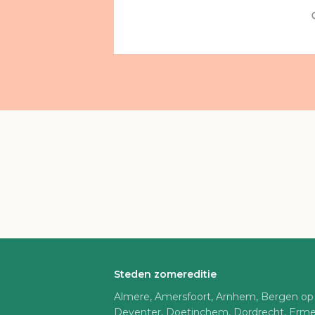
Steden zomereditie
Almere, Amersfoort, Arnhem, Bergen op
Deventer, Doetinchem, Dordrecht, Erme