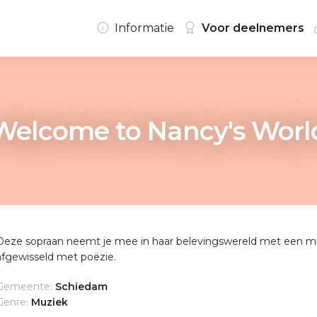
Informatie
Voor deelnemers
Welcome to Nancy's Worl
Deze sopraan neemt je mee in haar belevingswereld met een mix
afgewisseld met poëzie.
Gemeente:
Schiedam
Genre:
Muziek