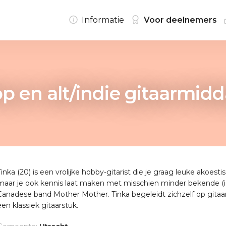
Informatie
Voor deelnemers
p en alt/indie gitaarmid
Tinka (20) is een vrolijke hobby-gitarist die je graag leuke akoe
maar je ook kennis laat maken met misschien minder bekende (indi
Canadese band Mother Mother. Tinka begeleidt zichzelf op gitaar 
een klassiek gitaarstuk.