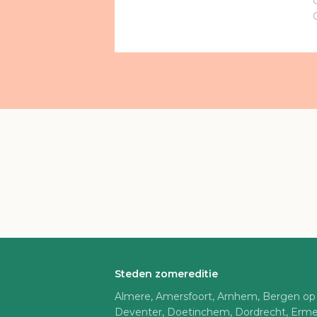
Steden zomereditie
Almere, Amersfoort, Arnhem, Bergen op
Deventer, Doetinchem, Dordrecht, Erme