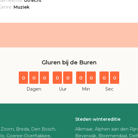
Gemeente:
Utrecht
Genre:
Muziek
Gluren bij de Buren
0
0
0
0
0
0
0
0
0
Dagen
Uur
Min
Sec
Steden wintereditie
 Zoom, Breda, Den Bosch,
Alkmaar, Alphen aan den Rij
lo, Goeree-Overflakkee,
Beverwijk, Bloemendaal, Del