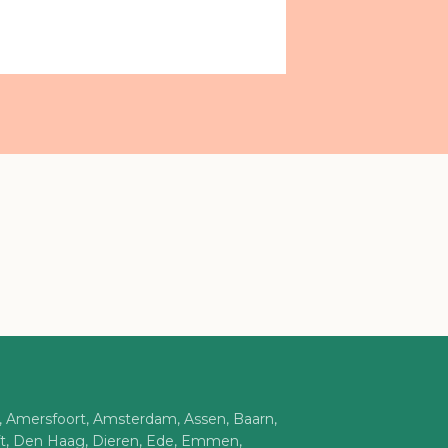
n, Amersfoort, Amsterdam, Assen, Baarn,
ft, Den Haag, Dieren, Ede, Emmen,