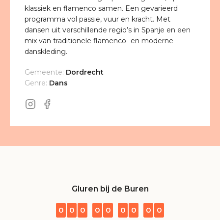
klassiek en flamenco samen. Een gevarieerd
programma vol passie, vuur en kracht. Met
dansen uit verschillende regio’s in Spanje en een
mix van traditionele flamenco- en moderne
danskleding.
Gemeente:
Dordrecht
Genre:
Dans
Gluren bij de Buren
0
0
0
0
0
0
0
0
0