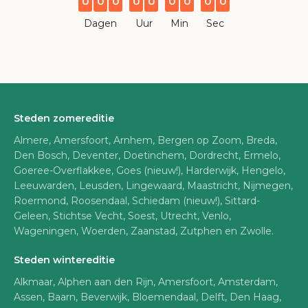
0
0
0
0
0
0
0
0
0
Dagen
Uur
Min
Sec
Steden zomereditie
Almere, Amersfoort, Arnhem, Bergen op Zoom, Breda,
Den Bosch, Deventer, Doetinchem, Dordrecht, Ermelo,
Goeree-Overflakkee, Goes (nieuw!), Harderwijk, Hengelo,
Leeuwarden, Leusden, Lingewaard, Maastricht, Nijmegen,
Roermond, Roosendaal, Schiedam (nieuw!), Sittard-
Geleen, Stichtse Vecht, Soest, Utrecht, Venlo,
Wageningen, Woerden, Zaanstad, Zutphen en Zwolle.
Steden wintereditie
Alkmaar, Alphen aan den Rijn, Amersfoort, Amsterdam,
Assen, Baarn, Beverwijk, Bloemendaal, Delft, Den Haag,