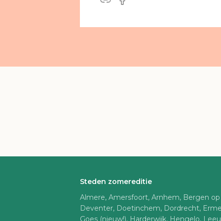
Steden zomereditie
Almere, Amersfoort, Arnhem, Bergen op
Deventer, Doetinchem, Dordrecht, Erme
Goes (nieuw!), Harderwijk, Hengelo, Lee