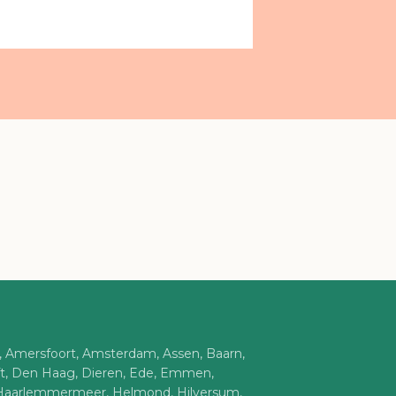
n, Amersfoort, Amsterdam, Assen, Baarn,
ft, Den Haag, Dieren, Ede, Emmen,
Haarlemmermeer, Helmond, Hilversum,