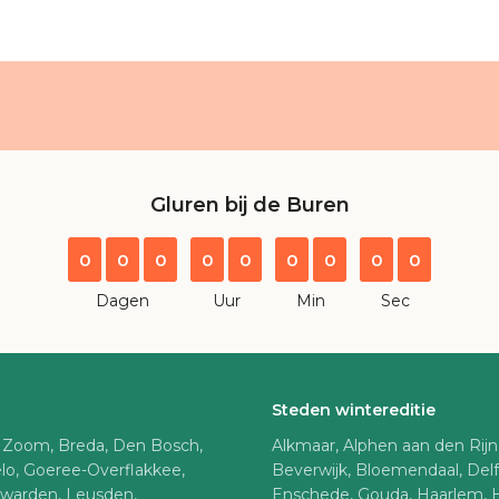
Gluren bij de Buren
0
0
0
0
0
0
0
0
0
Dagen
Uur
Min
Sec
Steden wintereditie
 Zoom, Breda, Den Bosch,
Alkmaar, Alphen aan den Rij
lo, Goeree-Overflakkee,
Beverwijk, Bloemendaal, Del
uwarden, Leusden,
Enschede, Gouda, Haarlem, 