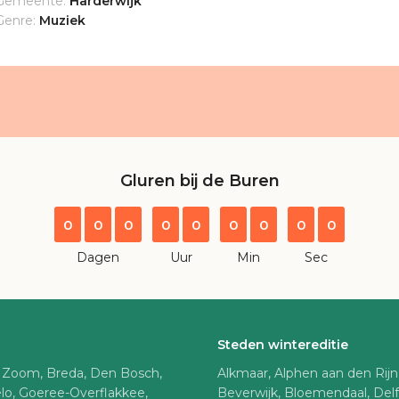
Gemeente:
Harderwijk
Genre:
Muziek
Gluren bij de Buren
0
0
0
0
0
0
0
0
0
Dagen
Uur
Min
Sec
Steden wintereditie
 Zoom, Breda, Den Bosch,
Alkmaar, Alphen aan den Rij
lo, Goeree-Overflakkee,
Beverwijk, Bloemendaal, Del