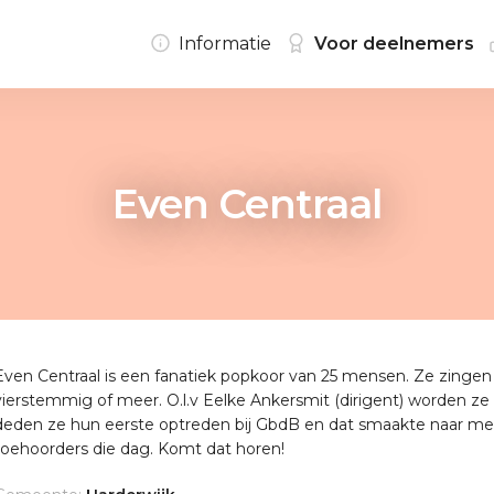
Informatie
Voor deelnemers
Even Centraal
Even Centraal is een fanatiek popkoor van 25 mensen. Ze zing
vierstemmig of meer. O.l.v Eelke Ankersmit (dirigent) worden ze i
deden ze hun eerste optreden bij GbdB en dat smaakte naar meer!
toehoorders die dag. Komt dat horen!