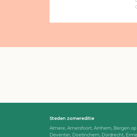
Steden zomereditie
Almere, Amersfoort, Arnhem, Bergen op
Deventer, Doetinchem, Dordrecht, Erme