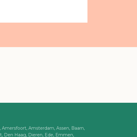
n, Amersfoort, Amsterdam, Assen, Baarn,
ft, Den Haag, Dieren, Ede, Emmen,