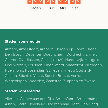
0
0
0
0
0
0
0
0
0
Dagen
Uur
Min
Sec
Steden zomereditie
Almere, Amersfoort, Arnhem, Bergen op Zoom, Breda,
Den Bosch, Deventer, Doetinchem, Dordrecht, Ermelo,
Goeree-Overflakkee, Goes (nieuw!), Harderwijk, Hengelo,
Leeuwarden, Leusden, Lingewaard, Maastricht, Nijmegen,
Roermond, Roosendaal, Schiedam (nieuw!), Sittard-
Geleen, Stichtse Vecht, Soest, Utrecht, Venlo,
Wageningen, Woerden, Zaanstad, Zutphen en Zwolle.
Steden wintereditie
Alkmaar, Alphen aan den Rijn, Amersfoort, Amsterdam,
Assen, Baarn, Beverwijk, Bloemendaal, Delft, Den Haag,