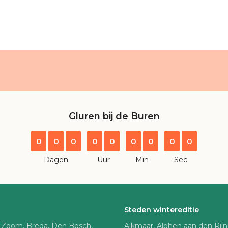
Gluren bij de Buren
0
0
0
0
0
0
0
0
0
Dagen
Uur
Min
Sec
Steden wintereditie
 Zoom, Breda, Den Bosch,
Alkmaar, Alphen aan den Rij