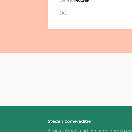
Genre:
Muziek
Steden zomereditie
Almere, Amersfoort, Arnhem, Bergen op