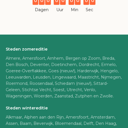
0
0
0
0
0
0
0
0
0
Dagen
Uur
Min
Sec
Steden zomereditie
Almere, Amersfoort, Arnhem, Bergen op Zoom, Breda,
Den Bosch, Deventer, Doetinchem, Dordrecht, Ermelo,
Goeree-Overflakkee, Goes (nieuw!), Harderwijk, Hengelo,
Leeuwarden, Leusden, Lingewaard, Maastricht, Nijmegen,
Roermond, Roosendaal, Schiedam (nieuw!), Sittard-
Geleen, Stichtse Vecht, Soest, Utrecht, Venlo,
Wageningen, Woerden, Zaanstad, Zutphen en Zwolle.
Steden wintereditie
Alkmaar, Alphen aan den Rijn, Amersfoort, Amsterdam,
Assen, Baarn, Beverwijk, Bloemendaal, Delft, Den Haag,