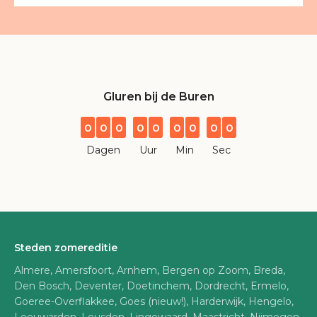
Gluren bij de Buren
0
0
0
0
0
0
0
0
0
Dagen
Uur
Min
Sec
Steden zomereditie
Almere, Amersfoort, Arnhem, Bergen op Zoom, Breda,
Den Bosch, Deventer, Doetinchem, Dordrecht, Ermelo,
Goeree-Overflakkee, Goes (nieuw!), Harderwijk, Hengelo,