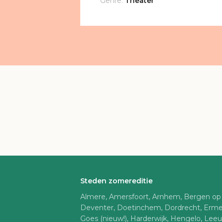
Genre:
Theater
Steden zomereditie
Almere, Amersfoort, Arnhem, Bergen op
Deventer, Doetinchem, Dordrecht, Erme
Goes (nieuw!), Harderwijk, Hengelo, Lee