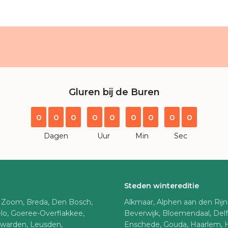
Gluren bij de Buren
0
0
0
0
0
0
0
0
0
Dagen
Uur
Min
Sec
Steden wintereditie
 Zoom, Breda, Den Bosch,
Alkmaar, Alphen aan den Rij
lo, Goeree-Overflakkee,
Beverwijk, Bloemendaal, Del
uwarden, Leusden,
Enschede, Gouda, Haarlem, 