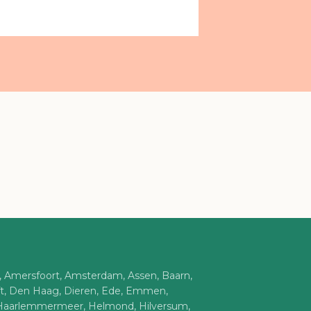
n, Amersfoort, Amsterdam, Assen, Baarn,
ft, Den Haag, Dieren, Ede, Emmen,
Haarlemmermeer, Helmond, Hilversum,