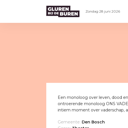
Zondag 28 juni 2026
Een monoloog over leven, dood en 
ontroerende monoloog ONS VADER.
intiem moment over vaderschap, a
Gemeente:
Den Bosch