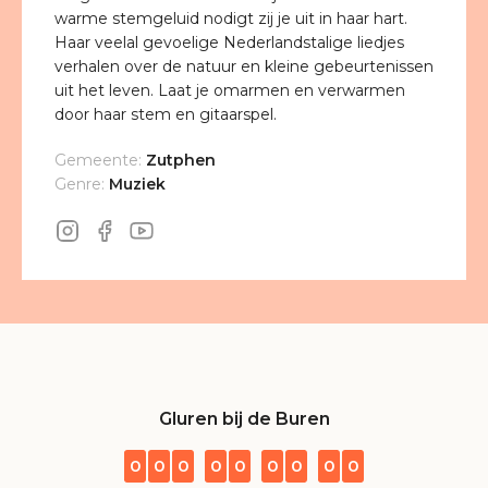
warme stemgeluid nodigt zij je uit in haar hart.
Haar veelal gevoelige Nederlandstalige liedjes
verhalen over de natuur en kleine gebeurtenissen
uit het leven. Laat je omarmen en verwarmen
door haar stem en gitaarspel.
Gemeente:
Zutphen
Genre:
Muziek
Gluren bij de Buren
0
0
0
0
0
0
0
0
0