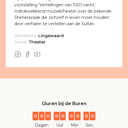
voorstelling 'Vertellingen van 1001 nacht'.
Indrukwekkend muziektheater over de bekende
Sheherazade die zichzelf in leven moet houden
door verhalen te vertellen aan de Sultan.
Gemeente:
Lingewaard
Genre:
Theater
Gluren bij de Buren
0
0
0
0
0
0
0
0
0
Dagen
Uur
Min
Sec