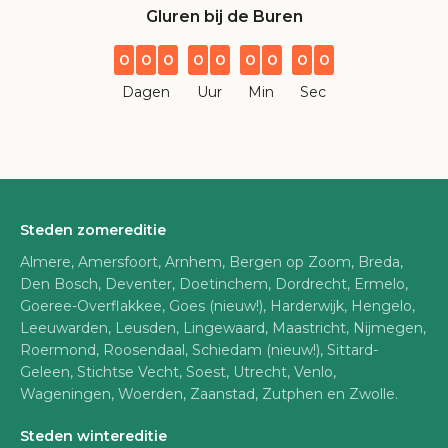
Gluren bij de Buren
0
0
0
0
0
0
0
0
0
Dagen
Uur
Min
Sec
Steden zomereditie
Almere, Amersfoort, Arnhem, Bergen op Zoom, Breda,
Den Bosch, Deventer, Doetinchem, Dordrecht, Ermelo,
Goeree-Overflakkee, Goes (nieuw!), Harderwijk, Hengelo,
Leeuwarden, Leusden, Lingewaard, Maastricht, Nijmegen,
Roermond, Roosendaal, Schiedam (nieuw!), Sittard-
Geleen, Stichtse Vecht, Soest, Utrecht, Venlo,
Wageningen, Woerden, Zaanstad, Zutphen en Zwolle.
Steden wintereditie