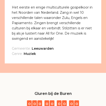
Het eerste en enige multiculturele gospelkoor in
het Noorden van Nederland. Zang in wel 10
verschillende talen waaronder Zulu, Engels en
Papiamento. Zingen brengt verschillende
culturen bij elkaar en verbindt. Stilzitten is er niet
bij als je luistert naar All for One. De muziek is
swingend en aanstekelijk!
Gemeente:
Leeuwarden
Genre:
Muziek
Gluren bij de Buren
0
0
0
0
0
0
0
0
0