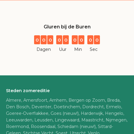
Gluren bij de Buren
0
0
0
0
0
0
0
0
0
Dagen
Uur
Min
Sec
Steden zomereditie
Almere, Amersfoort, Arnhem, Bergen op Zoom, Breda,
Den Bosch, Deventer, Doetinchem, Dordrecht, Ermelo,
Goeree-Overflakkee, Goes (nieuw!), Harderwijk, Hengelo,
Leeuwarden, Leusden, Lingewaard, Maastricht, Nijmegen,
Roermond, Roosendaal, Schiedam (nieuw!), Sittard-
Geleen, Stichtse Vecht, Soest, Utrecht, Venlo,