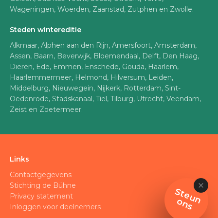
Wageningen, Woerden, Zaanstad, Zutphen en Zwolle.
Steden wintereditie
Alkmaar, Alphen aan den Rijn, Amersfoort, Amsterdam,
Assen, Baarn, Beverwijk, Bloemendaal, Delft, Den Haag,
Dieren, Ede, Emmen, Enschede, Gouda, Haarlem,
Haarlemmermeer, Helmond, Hilversum, Leiden,
Middelburg, Nieuwegein, Nijkerk, Rotterdam, Sint-
Oedenrode, Stadskanaal, Tiel, Tilburg, Utrecht, Veendam,
Zeist en Zoetermeer.
Links
Contactgegevens
Stichting de Bühne
S
t
e
u
n
n
Privacy statement
o
s
Inloggen voor deelnemers