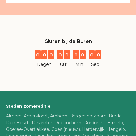
Gluren bij de Buren
0
0
0
0
0
0
0
0
0
Dagen
Uur
Min
Sec
Steden zomereditie
Almere, Amersfoort, Arnhem, Bergen op Zoom, Breda,
Den Bosch, Deventer, Doetinchem, Dordrecht, Ermelo,
Goeree-Overflakkee, Goes (nieuw!), Harderwijk, Hengelo,