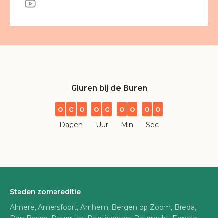
Gluren bij de Buren
0
0
0
0
0
0
0
0
0
Dagen
Uur
Min
Sec
Steden zomereditie
Almere, Amersfoort, Arnhem, Bergen op Zoom, Breda,