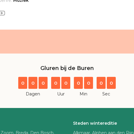
Genre:
Muziek
Gluren bij de Buren
0
0
0
0
0
0
0
0
0
Dagen
Uur
Min
Sec
Steden wintereditie
 Zoom, Breda, Den Bosch,
Alkmaar, Alphen aan den Rij