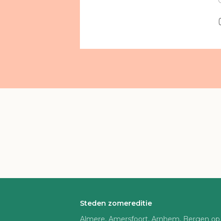
Steden zomereditie
Almere, Amersfoort, Arnhem, Bergen op