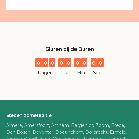
Gluren bij de Buren
0
0
0
0
0
0
0
0
0
Dagen
Uur
Min
Sec
Steden zomereditie
Almere, Amersfoort, Arnhem, Bergen op Zoom, Breda,
Den Bosch, Deventer, Doetinchem, Dordrecht, Ermelo,