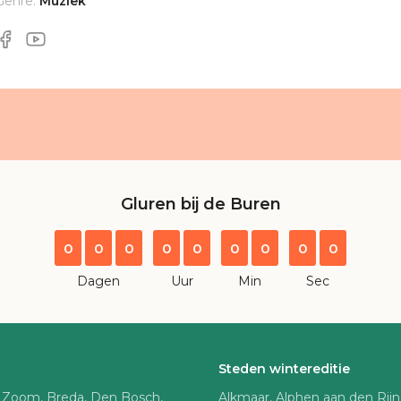
Genre:
Muziek
Gluren bij de Buren
0
0
0
0
0
0
0
0
0
Dagen
Uur
Min
Sec
Steden wintereditie
 Zoom, Breda, Den Bosch,
Alkmaar, Alphen aan den Rij