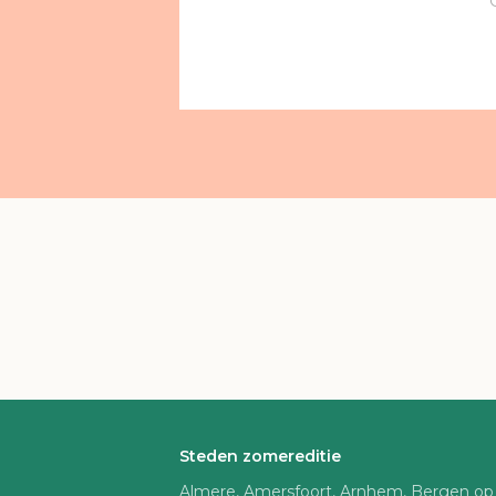
Steden zomereditie
Almere, Amersfoort, Arnhem, Bergen op