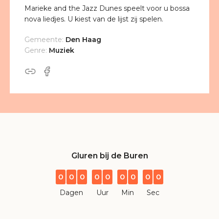
Marieke and the Jazz Dunes speelt voor u bossa
nova liedjes. U kiest van de lijst zij spelen.
Gemeente:
Den Haag
Genre:
Muziek
Gluren bij de Buren
0
0
0
0
0
0
0
0
0
Dagen
Uur
Min
Sec