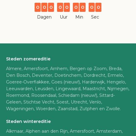
0
0
0
0
0
0
0
0
0
Dagen
Uur
Min
Sec
Steden zomereditie
Almere, Amersfoort, Arnhem, Bergen op Zoom, Breda,
Den Bosch, Deventer, Doetinchem, Dordrecht, Ermelo,
Goeree-Overflakkee, Goes (nieuw!), Harderwijk, Hengelo,
Leeuwarden, Leusden, Lingewaard, Maastricht, Nijmegen,
Roermond, Roosendaal, Schiedam (nieuw!), Sittard-
Geleen, Stichtse Vecht, Soest, Utrecht, Venlo,
Wageningen, Woerden, Zaanstad, Zutphen en Zwolle.
Steden wintereditie
Alkmaar, Alphen aan den Rijn, Amersfoort, Amsterdam,