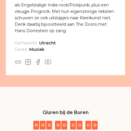
als Engelstalige Indie-rock/Postpunk, plus een
vleugje Progrock. Met hun eigenzinnige teksten
schuwen ze ook uitstapjes naar Kleinkunst niet.
Denk daarbij bijvoorbeeld aan The Doors met
Hans Dorrestein op zang.
Gemeente:
Utrecht
Genre:
Muziek
Gluren bij de Buren
0
0
0
0
0
0
0
0
0