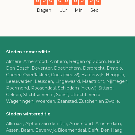
0
0
0
0
0
0
0
0
0
Dagen
Uur
Min
Sec
Steden zomereditie
Almere, Amersfoort, Arnhem, Bergen op Zoom, Breda,
Den Bosch, Deventer, Doetinchem, Dordrecht, Ermelo,
Goeree-Overflakkee, Goes (nieuw!), Harderwijk, Hengelo,
Leeuwarden, Leusden, Lingewaard, Maastricht, Nijmegen,
Roermond, Roosendaal, Schiedam (nieuw!), Sittard-
Geleen, Stichtse Vecht, Soest, Utrecht, Venlo,
Wageningen, Woerden, Zaanstad, Zutphen en Zwolle.
Steden wintereditie
Alkmaar, Alphen aan den Rijn, Amersfoort, Amsterdam,
Assen, Baarn, Beverwijk, Bloemendaal, Delft, Den Haag,