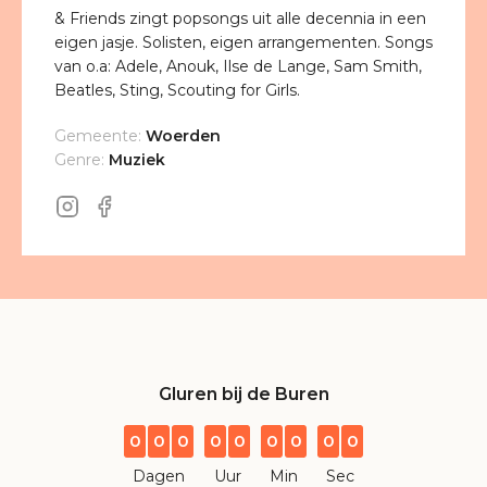
& Friends zingt popsongs uit alle decennia in een
eigen jasje. Solisten, eigen arrangementen. Songs
van o.a: Adele, Anouk, Ilse de Lange, Sam Smith,
Beatles, Sting, Scouting for Girls.
Gemeente:
Woerden
Genre:
Muziek
Gluren bij de Buren
0
0
0
0
0
0
0
0
0
Dagen
Uur
Min
Sec