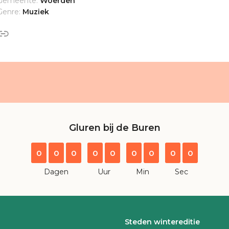
Gemeente:
Woerden
Genre:
Muziek
Gluren bij de Buren
0
0
0
0
0
0
0
0
0
Dagen
Uur
Min
Sec
Steden wintereditie