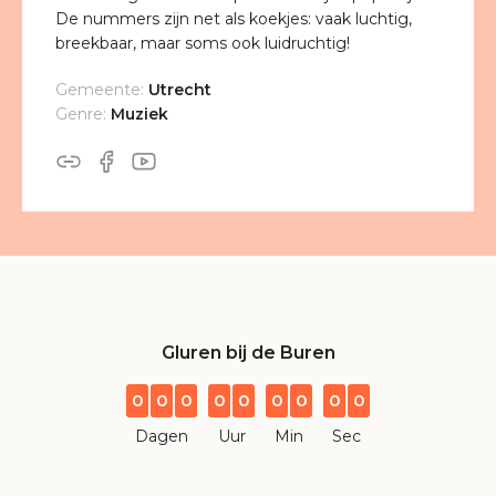
De nummers zijn net als koekjes: vaak luchtig,
breekbaar, maar soms ook luidruchtig!
Gemeente:
Utrecht
Genre:
Muziek
Gluren bij de Buren
0
0
0
0
0
0
0
0
0
Dagen
Uur
Min
Sec