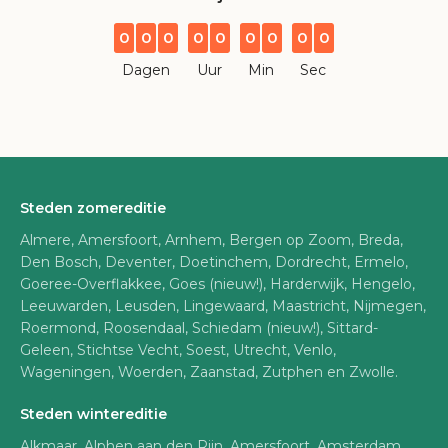
0
0
0
0
0
0
0
0
0
Dagen
Uur
Min
Sec
Steden zomereditie
Almere, Amersfoort, Arnhem, Bergen op Zoom, Breda,
Den Bosch, Deventer, Doetinchem, Dordrecht, Ermelo,
Goeree-Overflakkee, Goes (nieuw!), Harderwijk, Hengelo,
Leeuwarden, Leusden, Lingewaard, Maastricht, Nijmegen,
Roermond, Roosendaal, Schiedam (nieuw!), Sittard-
Geleen, Stichtse Vecht, Soest, Utrecht, Venlo,
Wageningen, Woerden, Zaanstad, Zutphen en Zwolle.
Steden wintereditie
Alkmaar, Alphen aan den Rijn, Amersfoort, Amsterdam,