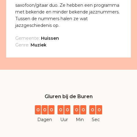
saxofoon/gitaar duo. Ze hebben een programma
met bekende en minder bekende jazznummers.
Tussen de nummers halen ze wat
jazzgeschiedenis op.
Gemeente:
Huissen
Genre:
Muziek
Gluren bij de Buren
0
0
0
0
0
0
0
0
0
Dagen
Uur
Min
Sec