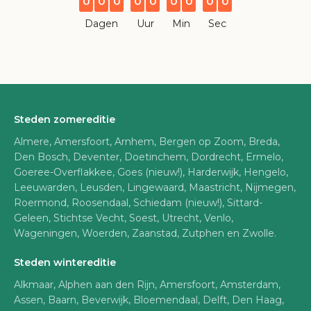
0
0
0
0
0
0
0
0
0
Dagen
Uur
Min
Sec
Steden zomereditie
Almere, Amersfoort, Arnhem, Bergen op Zoom, Breda,
Den Bosch, Deventer, Doetinchem, Dordrecht, Ermelo,
Goeree-Overflakkee, Goes (nieuw!), Harderwijk, Hengelo,
Leeuwarden, Leusden, Lingewaard, Maastricht, Nijmegen,
Roermond, Roosendaal, Schiedam (nieuw!), Sittard-
Geleen, Stichtse Vecht, Soest, Utrecht, Venlo,
Wageningen, Woerden, Zaanstad, Zutphen en Zwolle.
Steden wintereditie
Alkmaar, Alphen aan den Rijn, Amersfoort, Amsterdam,
Assen, Baarn, Beverwijk, Bloemendaal, Delft, Den Haag,