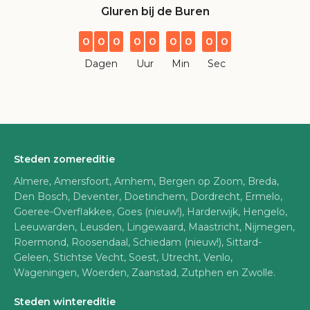
Gluren bij de Buren
0
0
0
0
0
0
0
0
0
Dagen
Uur
Min
Sec
Steden zomereditie
Almere, Amersfoort, Arnhem, Bergen op Zoom, Breda,
Den Bosch, Deventer, Doetinchem, Dordrecht, Ermelo,
Goeree-Overflakkee, Goes (nieuw!), Harderwijk, Hengelo,
Leeuwarden, Leusden, Lingewaard, Maastricht, Nijmegen,
Roermond, Roosendaal, Schiedam (nieuw!), Sittard-
Geleen, Stichtse Vecht, Soest, Utrecht, Venlo,
Wageningen, Woerden, Zaanstad, Zutphen en Zwolle.
Steden wintereditie