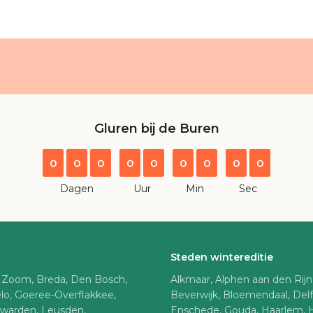
Gluren bij de Buren
0
0
0
0
0
0
0
0
0
Dagen
Uur
Min
Sec
Steden wintereditie
 Zoom, Breda, Den Bosch,
Alkmaar, Alphen aan den Rij
lo, Goeree-Overflakkee,
Beverwijk, Bloemendaal, Del
uwarden, Leusden,
Enschede, Gouda, Haarlem, 