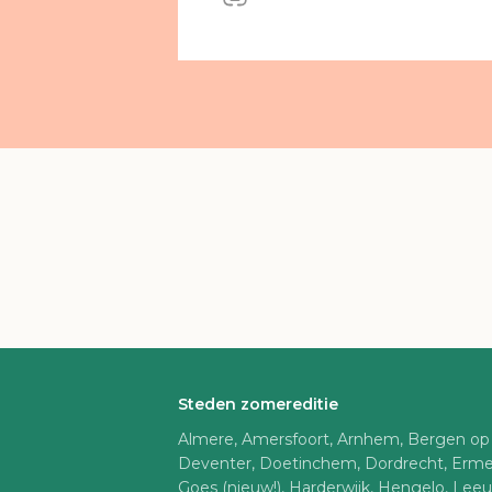
Steden zomereditie
Almere, Amersfoort, Arnhem, Bergen op
Deventer, Doetinchem, Dordrecht, Erme
Goes (nieuw!), Harderwijk, Hengelo, Lee