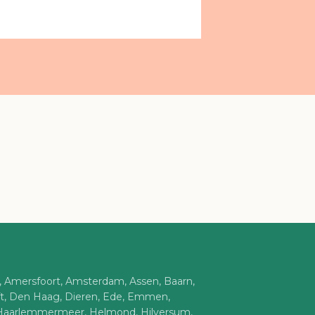
n, Amersfoort, Amsterdam, Assen, Baarn,
ft, Den Haag, Dieren, Ede, Emmen,
Haarlemmermeer, Helmond, Hilversum,