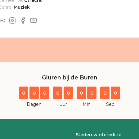
Gemeente:
Utrecht
Genre:
Muziek
Gluren bij de Buren
0
0
0
0
0
0
0
0
0
Dagen
Uur
Min
Sec
Steden wintereditie