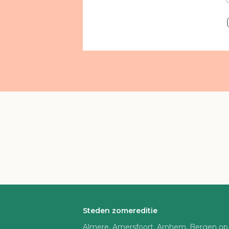
Steden zomereditie
Almere, Amersfoort, Arnhem, Bergen op