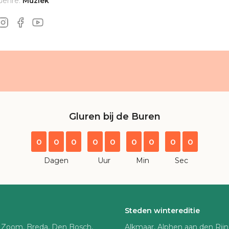
Genre:
Muziek
Gluren bij de Buren
0
0
0
0
0
0
0
0
0
Dagen
Uur
Min
Sec
Steden wintereditie
 Zoom, Breda, Den Bosch,
Alkmaar, Alphen aan den Rij