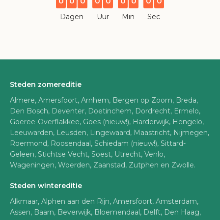
0
0
0
0
0
0
0
0
0
Dagen
Uur
Min
Sec
Steden zomereditie
Almere, Amersfoort, Arnhem, Bergen op Zoom, Breda,
Den Bosch, Deventer, Doetinchem, Dordrecht, Ermelo,
Goeree-Overflakkee, Goes (nieuw!), Harderwijk, Hengelo,
Leeuwarden, Leusden, Lingewaard, Maastricht, Nijmegen,
Roermond, Roosendaal, Schiedam (nieuw!), Sittard-
Geleen, Stichtse Vecht, Soest, Utrecht, Venlo,
Wageningen, Woerden, Zaanstad, Zutphen en Zwolle.
Steden wintereditie
Alkmaar, Alphen aan den Rijn, Amersfoort, Amsterdam,
Assen, Baarn, Beverwijk, Bloemendaal, Delft, Den Haag,