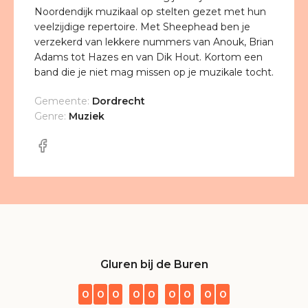
Noordendijk muzikaal op stelten gezet met hun
veelzijdige repertoire. Met Sheephead ben je
verzekerd van lekkere nummers van Anouk, Brian
Adams tot Hazes en van Dik Hout. Kortom een
band die je niet mag missen op je muzikale tocht.
Gemeente:
Dordrecht
Genre:
Muziek
Gluren bij de Buren
0
0
0
0
0
0
0
0
0