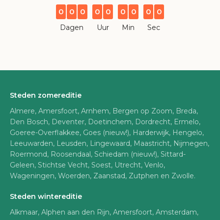
0
0
0
0
0
0
0
0
0
Dagen
Uur
Min
Sec
Steden zomereditie
Almere, Amersfoort, Arnhem, Bergen op Zoom, Breda,
Den Bosch, Deventer, Doetinchem, Dordrecht, Ermelo,
Goeree-Overflakkee, Goes (nieuw!), Harderwijk, Hengelo,
Leeuwarden, Leusden, Lingewaard, Maastricht, Nijmegen,
Roermond, Roosendaal, Schiedam (nieuw!), Sittard-
Geleen, Stichtse Vecht, Soest, Utrecht, Venlo,
Wageningen, Woerden, Zaanstad, Zutphen en Zwolle.
Steden wintereditie
Alkmaar, Alphen aan den Rijn, Amersfoort, Amsterdam,