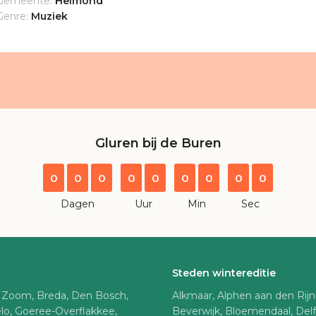
Gemeente:
Helmond
Genre:
Muziek
Gluren bij de Buren
0
0
0
0
0
0
0
0
0
Dagen
Uur
Min
Sec
Steden wintereditie
 Zoom, Breda, Den Bosch,
Alkmaar, Alphen aan den Rij
lo, Goeree-Overflakkee,
Beverwijk, Bloemendaal, Del