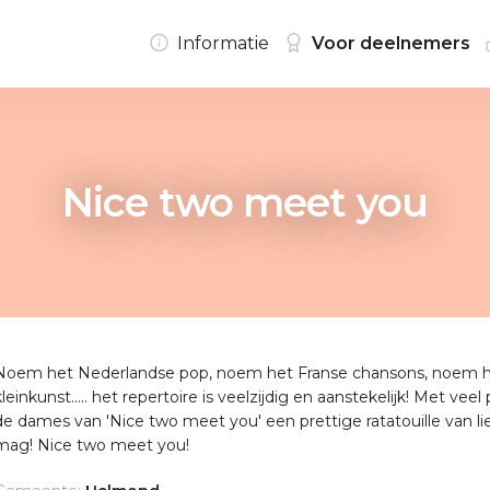
Informatie
Voor deelnemers
Nice two meet you
Noem het Nederlandse pop, noem het Franse chansons, noem he
kleinkunst..... het repertoire is veelzijdig en aanstekelijk! Met ve
de dames van 'Nice two meet you' een prettige ratatouille van li
mag! Nice two meet you!