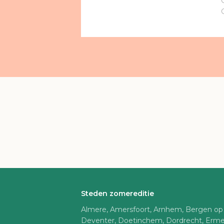
Steden zomereditie
Almere, Amersfoort, Arnhem, Bergen op
Deventer, Doetinchem, Dordrecht, Erme