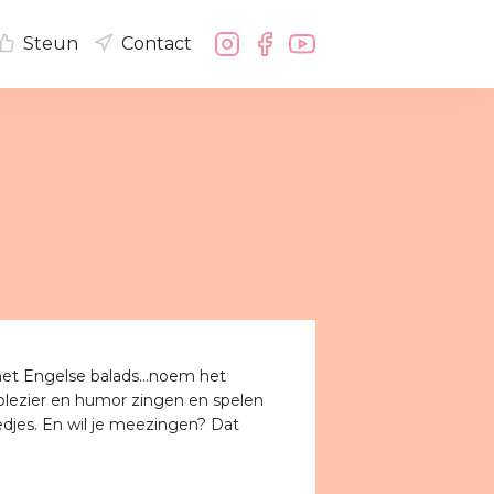
Steun
Contact
t Engelse balads...noem het
el plezier en humor zingen en spelen
edjes. En wil je meezingen? Dat