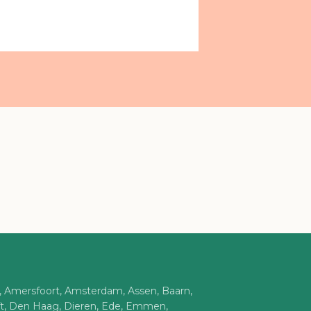
n, Amersfoort, Amsterdam, Assen, Baarn,
ft, Den Haag, Dieren, Ede, Emmen,